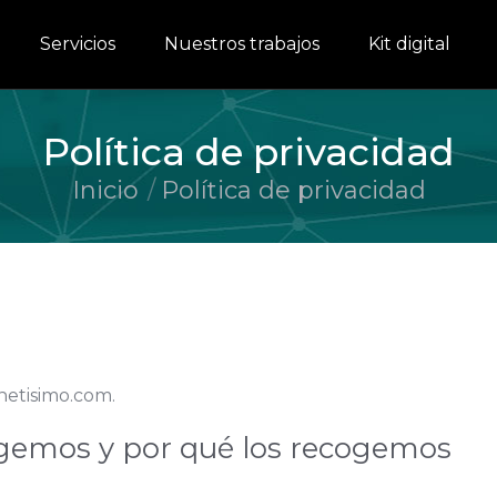
Servicios
Nuestros trabajos
Kit digital
Política de privacidad
Inicio
Política de privacidad
Estás aquí:
rnetisimo.com.
gemos y por qué los recogemos