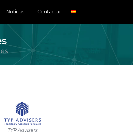
Noticias
Contactar
es
les
TYP Advisers