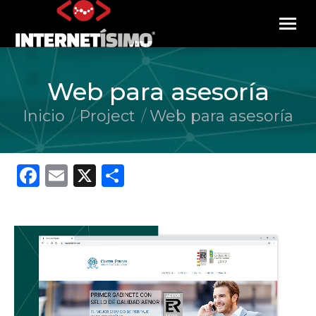
Web para asesoría
Inicio
Project
Web para asesoría
Estás aquí:
Facebook
Email
X
Compartir