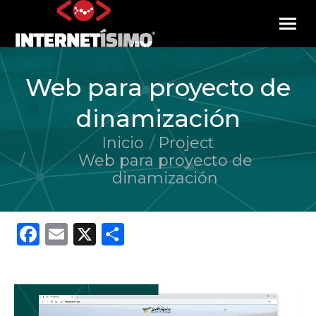
Web para proyecto de
dinamización
Inicio
Project
Estás aquí:
Web para proyecto de
dinamización
Facebook
Email
X
Compartir