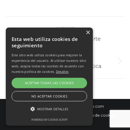
Navegación
ANTERIOR
×
entre
Proyecto
Web para colección de arte
Esta web utiliza cookies de
proyectos
seguimiento
anterior
Este sitio web utiliza cookies para mejorar la
SIGUIENTE
experiencia del usuario. Al utilizar nuestro sitio
Proyecto
Web para iniciativa turística
web, acepta todas las cookies de acuerdo con
nuestra política de cookies.
Detalles
siguiente
ACEPTAR TODAS LAS COOKIES
NO ACEPTAR COOKIES
© Diseño y hospedaje:
Internetísimo.com
MOSTRAR DETALLES
Política de privacidad
·
Aviso Legal
·
Política de cookies
·
POWERED BY COOKIE-SCRIPT
Condiciones de Venta