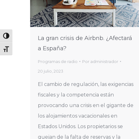
Alternar alto contraste
La gran crisis de Airbnb. ¿Afectará
a España?
Alternar tamaño de letra
Programas de radio
Por
administrador
20 julio, 2023
El cambio de regulación, las exigencias
fiscales y la competencia están
provocando una crisis en el gigante de
los alojamientos vacacionales en
Estados Unidos. Los propietarios se
quejan de la falta de reservas y la