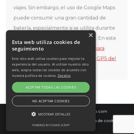
viajes. Sin embargo, el uso de Google Maps
puede consumir una gran cantidad de
batería, especialmente si se utiliza durante
×
un período prolongado de tiempo. En este
Esta web utiliza cookies de
seguimiento
artículo,…
Seguir leyendo
Trucos para
ahorrar batería del móvil al usar el GPS del
Este sitio web utiliza cookies para mejorar la
experiencia del usuario. Al utilizar nuestro sitio
Google Maps
web, acepta todas las cookies de acuerdo con
nuestra política de cookies.
Detalles
ACEPTAR TODAS LAS COOKIES
NO ACEPTAR COOKIES
© Diseño y hospedaje:
Internetísimo.com
MOSTRAR DETALLES
Política de privacidad
·
Aviso Legal
·
Política de cookies
·
POWERED BY COOKIE-SCRIPT
Condiciones de Venta