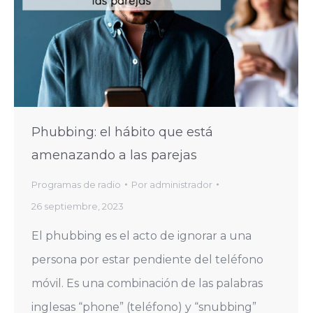
Phubbing: el hábito que está
amenazando a las parejas
Programas de radio
Por
administrador
26 septiembre, 2023
El phubbing es el acto de ignorar a una
persona por estar pendiente del teléfono
móvil. Es una combinación de las palabras
inglesas “phone” (teléfono) y “snubbing”