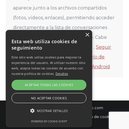
aparece junto a los archivos compartidos
(fotos, vídeos, enlaces), permitiendo acceder
directamente a la lista de conversaciones
×
para reenviarlos con un solo toque. Cabe
Esta web utiliza cookies de
recordar que, si bien el reenvío de…
Seguir
seguimiento
leyendo
WhatsApp agiliza el reenvío de
Este sitio web utiliza cookies para mejorar la
experiencia del usuario. Al utilizar nuestro sitio
mensajes con un nuevo botón en Android
web, acepta todas las cookies de acuerdo con
nuestra política de cookies.
Detalles
ACEPTAR TODAS LAS COOKIES
NO ACEPTAR COOKIES
© Diseño y hospedaje:
Internetísimo.com
MOSTRAR DETALLES
Política de privacidad
·
Aviso Legal
·
Política de cookies
·
POWERED BY COOKIE-SCRIPT
Condiciones de Venta