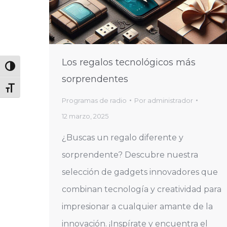
Los regalos tecnológicos más
Alternar alto contraste
sorprendentes
Alternar tamaño de letra
Programas de radio
Por
administrador
12 marzo, 2025
¿Buscas un regalo diferente y
sorprendente? Descubre nuestra
selección de gadgets innovadores que
combinan tecnología y creatividad para
impresionar a cualquier amante de la
innovación. ¡Inspírate y encuentra el