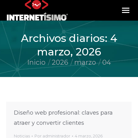
Archivos diarios:
4
marzo, 2026
Inicio
2026
marzo
04
Estás aquí:
Diseño web profesional: claves para
atraer y convertir clientes
Noticias
Por
administrador
4 marzo, 2026