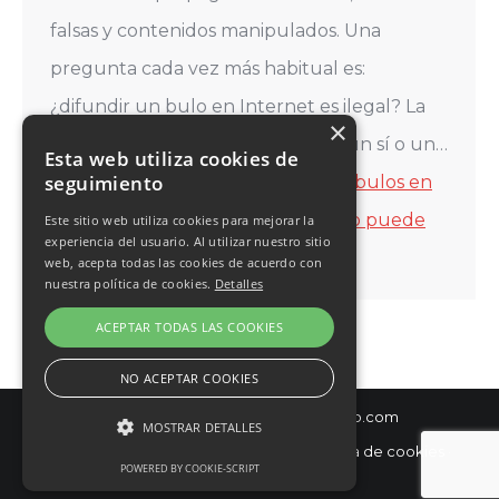
falsas y contenidos manipulados. Una
pregunta cada vez más habitual es:
¿difundir un bulo en Internet es ilegal? La
×
respuesta no es tan simple como un sí o un…
Esta web utiliza cookies de
seguimiento
Seguir leyendo
¿Es ilegal difundir bulos en
Internet? Qué dice la ley y cuándo puede
Este sitio web utiliza cookies para mejorar la
experiencia del usuario. Al utilizar nuestro sitio
ser delito
web, acepta todas las cookies de acuerdo con
nuestra política de cookies.
Detalles
ACEPTAR TODAS LAS COOKIES
NO ACEPTAR COOKIES
© Diseño y hospedaje:
Internetísimo.com
MOSTRAR DETALLES
Política de privacidad
·
Aviso Legal
·
Política de cookies
·
POWERED BY COOKIE-SCRIPT
Condiciones de Venta