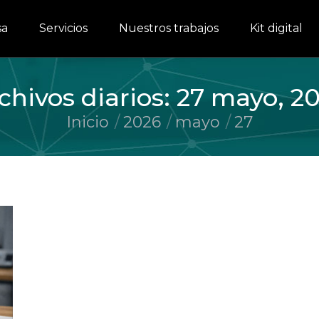
sa
Servicios
Nuestros trabajos
Kit digital
chivos diarios:
27 mayo, 2
Inicio
2026
mayo
27
Estás aquí: