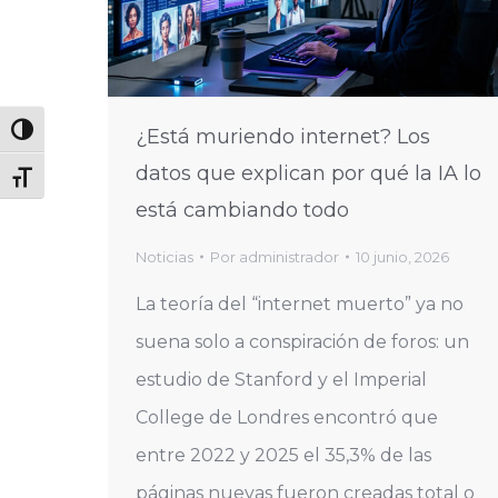
Alternar alto contraste
¿Está muriendo internet? Los
datos que explican por qué la IA lo
Alternar tamaño de letra
está cambiando todo
Noticias
Por
administrador
10 junio, 2026
La teoría del “internet muerto” ya no
suena solo a conspiración de foros: un
estudio de Stanford y el Imperial
College de Londres encontró que
entre 2022 y 2025 el 35,3% de las
páginas nuevas fueron creadas total o