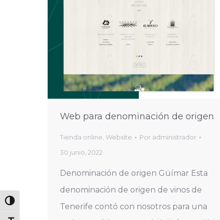
Web para denominación de origen
Tienda online
,
Website
Por
administrador
30 junio, 2022
Denominación de origen Güímar Esta
denominación de origen de vinos de
Alternar alto contraste
Tenerife contó con nosotros para una