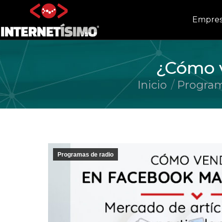
Empre
¿Cómo 
Inicio
Program
Estás aquí:
Programas de radio