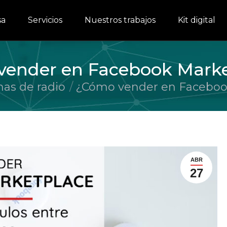
sa
Servicios
Nuestros trabajos
Kit digital
vender en Facebook Marke
as de radio
¿Cómo vender en Faceboo
ABR
27