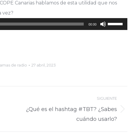
COPE Canarias hablamos de esta utilidad que nos
a vez?
Utiliza
00:00
las
teclas
de
flecha
amas de radio
27 abril, 2023
arriba/abajo
para
aumentar
SIGUIENTE
o
¿Qué es el hashtag #TBT? ¿Sabes
Publicación
disminuir
cuándo usarlo?
siguiente:
el