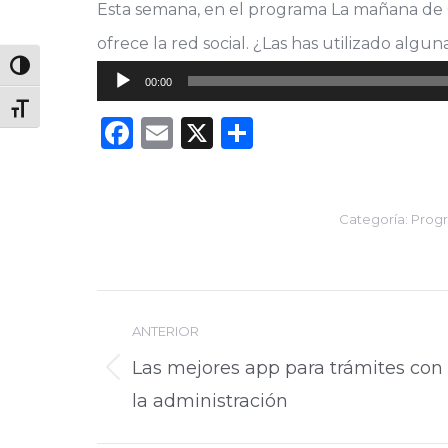
Esta semana, en el programa La mañana de 
ofrece la red social. ¿Las has utilizado algun
Alternar alto contraste
Reproductor
00:00
de
Alternar tamaño de letra
Facebook
Email
X
Compartir
audio
Categoría:
Progr
Navegación
ANTERIOR
entre
Las mejores app para trámites con
Publicación
publicaciones
la administración
anterior: