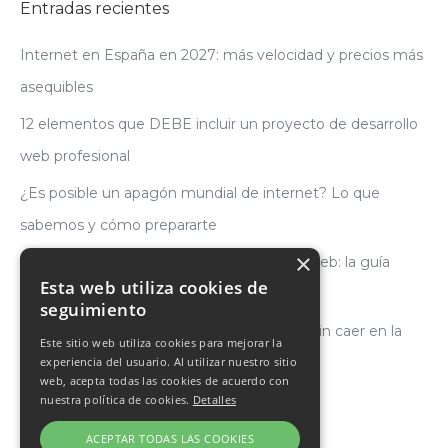
Entradas recientes
Internet en España en 2027: más velocidad y precios más
asequibles
12 elementos que DEBE incluir un proyecto de desarrollo
web profesional
¿Es posible un apagón mundial de internet? Lo que
sabemos y cómo prepararte
×
Cómo elegir la mejor empresa de diseño web: la guía
Esta web utiliza cookies de
definitiva para no equivocarte en 2026
seguimiento
Cómo estudiar con ChatGPT como aliado sin caer en la
Este sitio web utiliza cookies para mejorar la
trampa del atajo fácil
experiencia del usuario. Al utilizar nuestro sitio
web, acepta todas las cookies de acuerdo con
nuestra política de cookies.
Detalles
ACEPTAR TODAS LAS COOKIES