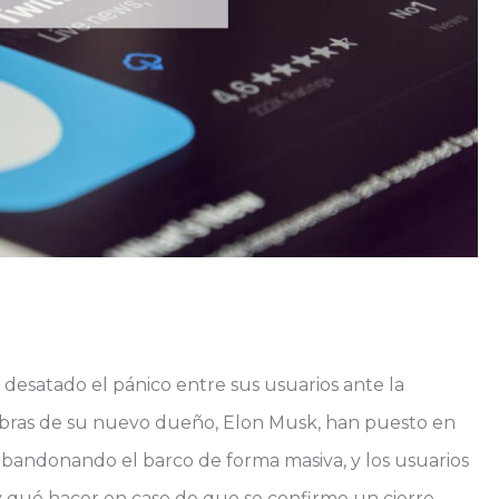
n desatado el pánico entre sus usuarios ante la
niobras de su nuevo dueño, Elon Musk, han puesto en
 abandonando el barco de forma masiva, y los usuarios
y qué hacer en caso de que se confirme un cierre.