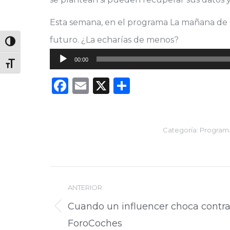
Esta semana, en el programa La mañana de 
futuro. ¿La echarías de menos?
Alternar alto contraste
Reproductor
00:00
Alternar tamaño de letra
de
Facebook
Email
X
Compartir
audio
Categoría:
Programa
Navegación
ANTERIOR
entre
Cuando un influencer choca contr
Publicación
publicaciones
ForoCoches