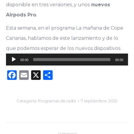
disponible en tres versiones, y unos
nuevos
Airpods Pro
.
Esta semana, en el programa La mañana de Cope
Canarias, hablamos de este lanzamiento y de lo
que podemos esperar de los nuevos dispositivos.
Reproductor
00:00
00:00
de
Facebook
Email
X
Compartir
audio
Categoría:
Programas de radio
7 septiembre, 2022
Navegación