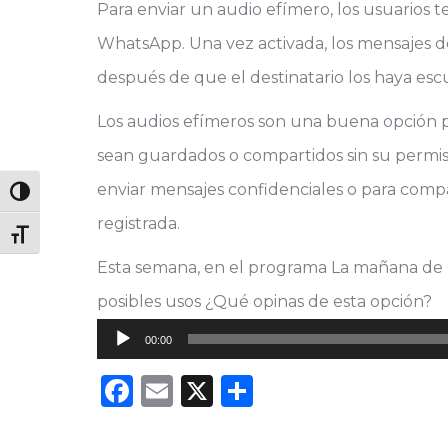
Para enviar un audio efímero, los usuarios t
WhatsApp. Una vez activada, los mensajes d
después de que el destinatario los haya es
Los audios efímeros son una buena opción p
sean guardados o compartidos sin su permiso
enviar mensajes confidenciales o para com
Alternar alto contraste
registrada.
Alternar tamaño de letra
Esta semana, en el programa La mañana de 
posibles usos ¿Qué opinas de esta opción?
Reproductor
00:00
de
Facebook
Email
X
Compartir
audio