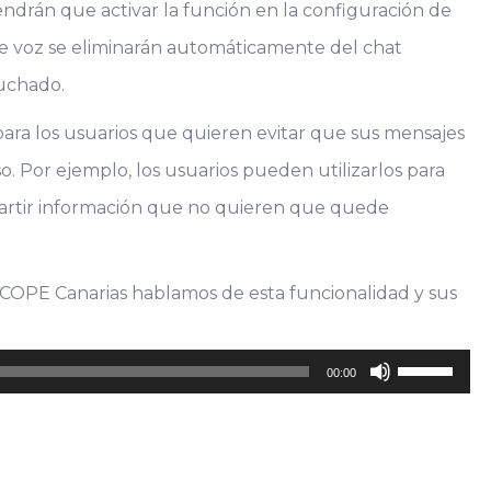
endrán que activar la función en la configuración de
e voz se eliminarán automáticamente del chat
cuchado.
ara los usuarios que quieren evitar que sus mensajes
. Por ejemplo, los usuarios pueden utilizarlos para
partir información que no quieren que quede
COPE Canarias hablamos de esta funcionalidad y sus
Utiliza
00:00
las
teclas
de