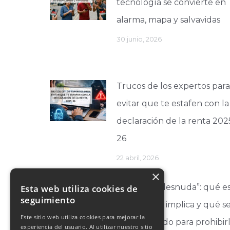
tecnología se convierte en
alarma, mapa y salvavidas
30 junio, 2026
Trucos de los expertos para
evitar que te estafen con la
declaración de la renta 202
26
22 abril, 2026
×
La “IA que desnuda”: qué es
Esta web utiliza cookies de
seguimiento
qué riesgos implica y qué s
Este sitio web utiliza cookies para mejorar la
está haciendo para prohibir
experiencia del usuario. Al utilizar nuestro sitio