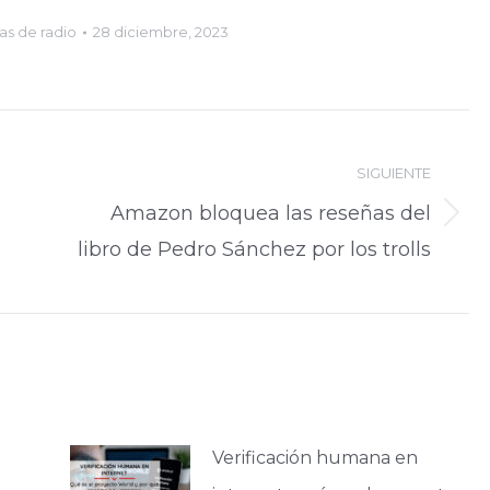
flecha
s de radio
28 diciembre, 2023
arriba/abajo
para
aumentar
SIGUIENTE
o
Amazon bloquea las reseñas del
disminuir
Publicación
libro de Pedro Sánchez por los trolls
el
siguiente:
volumen.
Verificación humana en