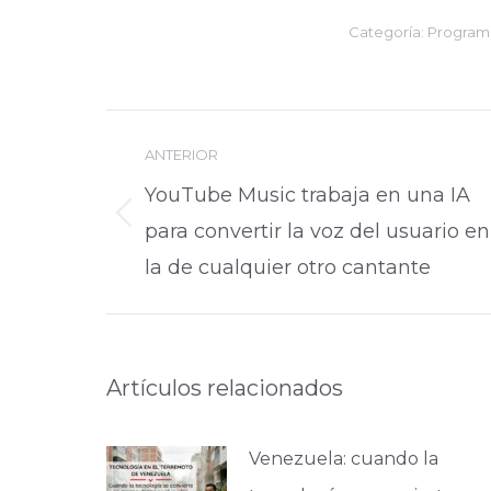
Categoría:
Programa
Navegación
ANTERIOR
entre
YouTube Music trabaja en una IA
publicaciones
Publicación
para convertir la voz del usuario en
anterior:
la de cualquier otro cantante
Artículos relacionados
Venezuela: cuando la