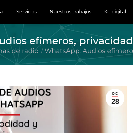
sa
Servicios
Nuestros trabajos
Kit digital
dios efímeros, privacida
as de radio
WhatsApp: Audios efímeros
DIC
28