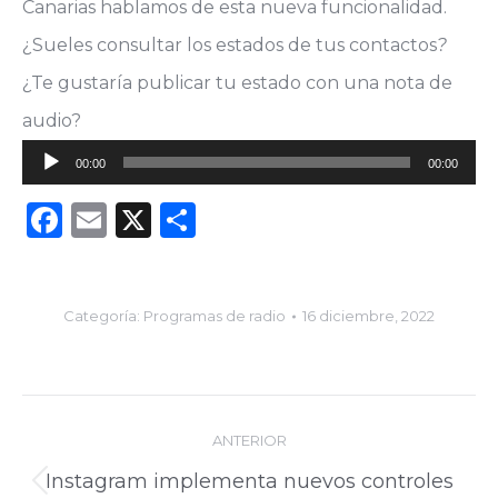
Canarias hablamos de esta nueva funcionalidad.
¿Sueles consultar los estados de tus contactos
?
¿Te gustaría publicar tu estado con una nota de
audio?
Reproductor
00:00
00:00
de
Facebook
Email
X
Compartir
audio
Categoría:
Programas de radio
16 diciembre, 2022
Navegación
ANTERIOR
entre
Instagram implementa nuevos controles
Publicación