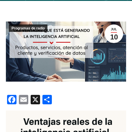
Programas de radio
JUL
10
Facebook
Email
X
Compartir