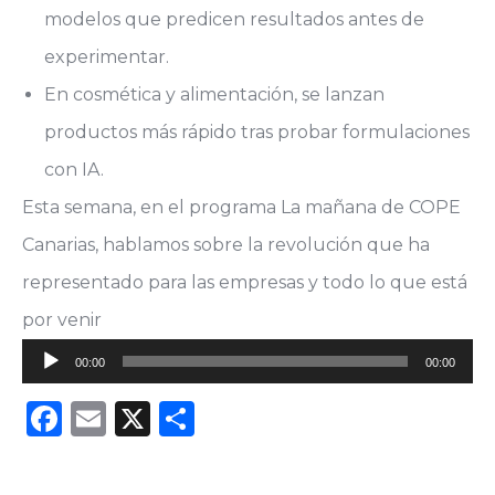
modelos que predicen resultados antes de
experimentar.
En cosmética y alimentación, se lanzan
productos más rápido tras probar formulaciones
con IA.
Esta semana, en el programa La mañana de COPE
Canarias, hablamos sobre la revolución que ha
representado para las empresas y todo lo que está
por venir
Reproductor
00:00
00:00
de
Facebook
Email
X
Compartir
audio