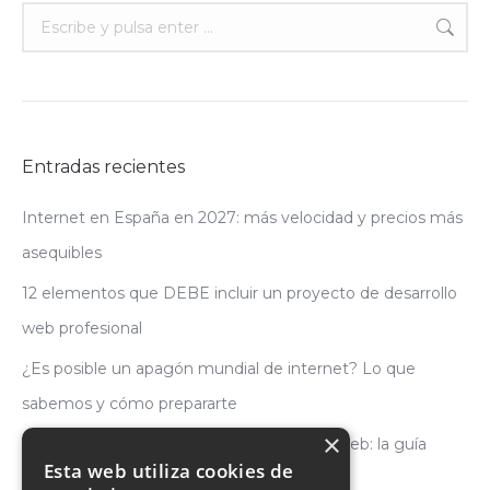
Buscar:
Entradas recientes
Internet en España en 2027: más velocidad y precios más
asequibles
12 elementos que DEBE incluir un proyecto de desarrollo
web profesional
¿Es posible un apagón mundial de internet? Lo que
sabemos y cómo prepararte
×
Cómo elegir la mejor empresa de diseño web: la guía
Esta web utiliza cookies de
definitiva para no equivocarte en 2026