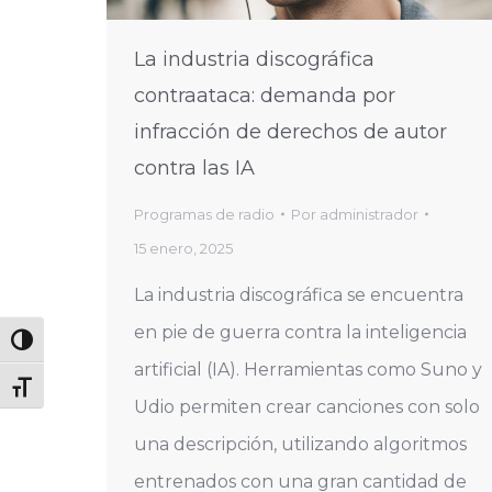
La industria discográfica
contraataca: demanda por
infracción de derechos de autor
contra las IA
Programas de radio
Por
administrador
15 enero, 2025
La industria discográfica se encuentra
en pie de guerra contra la inteligencia
Alternar alto contraste
artificial (IA). Herramientas como Suno y
Alternar tamaño de letra
Udio permiten crear canciones con solo
una descripción, utilizando algoritmos
entrenados con una gran cantidad de